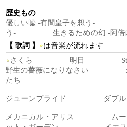
歴史もの
優しい嘘 -有間皇子を想う-
う-
生きるための幻 -阿倍
【
歌詞
】
は音楽が流れます
さくら
明日
S
野生の薔薇になりなさい
たち
ジューンブライド
ダブル
メカニカル・アリス
ムー
ット・ガーデン
イエ