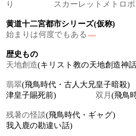
り
スカーレットメトロポ
黄道十二宮都市シリーズ(仮称)
始まりは何度でもある
歴史もの
天地創造
(キリスト教の天地創造神話
翡翠
(飛鳥時代・古人大兄皇
津皇子賜死前)
双月
(飛鳥
残暑の怪談
(飛鳥時代・ギャ
我入鹿の勘違い話)