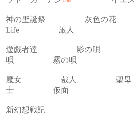
神の聖誕祭
灰色の花
Life
旅人
遊戯者達
影の唄
唄
霧の唄
魔女
裁人
聖母
士
仮面
新幻想戦記