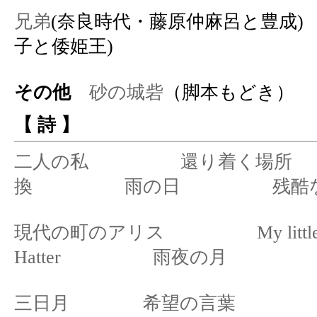
兄弟
(奈良時代・藤原仲麻呂
子と倭姫王)
その他
砂の城砦
（脚本もどき）
【
詩
】
二人の私
還り着く場所
換
雨の日
残酷
現代の町のアリス
My littl
Hatter
雨夜の月
三日月
希望の言葉